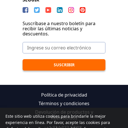
Suscríbase a nuestro boletín para
recibir las últimas noticias y
descuentos.
Política de privacidad
Términos y condiciones
Devolución de productos y
Este sitio web utiliza cookies para brindarle la mejor
Reembolsos
experiencia en línea. Por favor, acepte las cookies para
+1 914 233 57 88