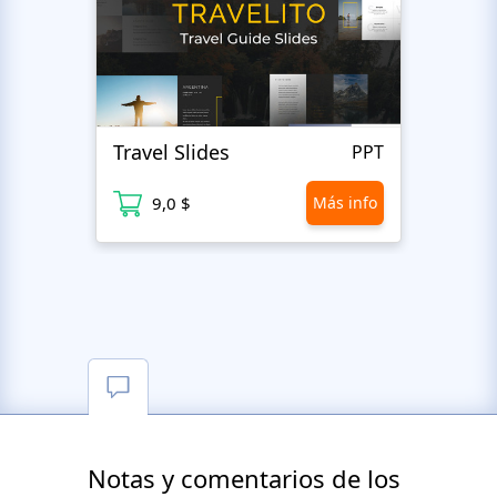
Travel Slides
Busin
PPT
9,0 $
Más info
9
Notas y comentarios de los