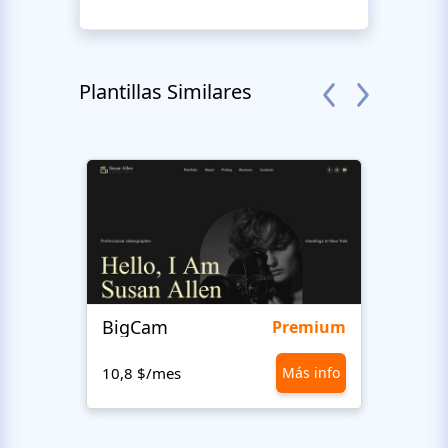
Plantillas Similares
BigCam
Bon 
Premium
10,8 $/mes
Más info
10,8 