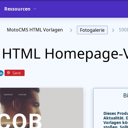
Ressourcen
MotoCMS HTML Vorlagen
590
Fotogalerie
l HTML Homepage-
B
Dieses Produ
Aktualität. 
Vorlagen kö
stoßen. Soll