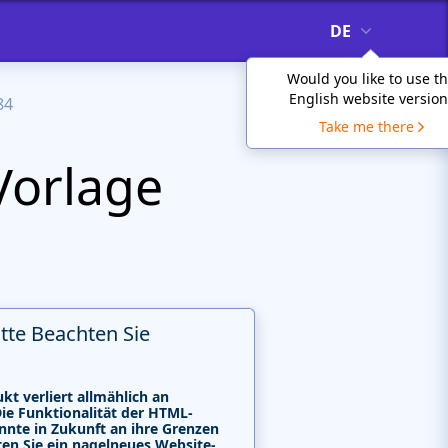
DE
Would you like to use t
English website version
84
Take me there
Vorlage
itte Beachten Sie
kt verliert allmählich an
Die Funktionalität der HTML-
nnte in Zukunft an ihre Grenzen
ten Sie ein nagelneues Website-