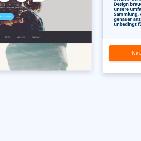
Design brau
unsere umf
Sammlung, di
genauer anz
unbedingt f
Neu