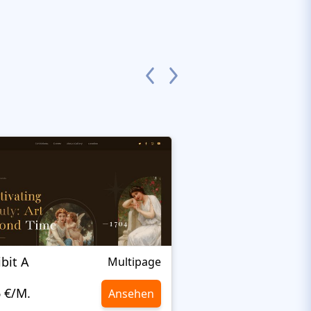
ibit A
Elza
Multipage
6 €/M.
10,6 €/M.
Ansehen