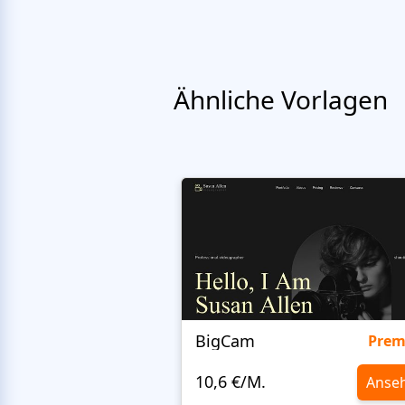
Ähnliche Vorlagen
BigCam
Pre
10,6 €/M.
Anse