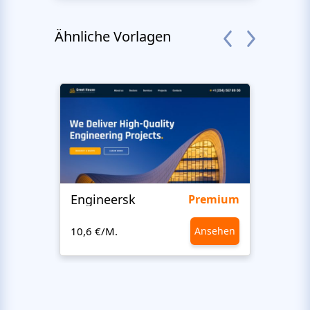
Ähnliche Vorlagen
Engineersk
Ceme
Premium
10,6 €/M.
Ansehen
1