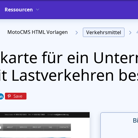
Ressourcen
MotoCMS HTML Vorlagen
Verkehrsmittel
karte für ein Unte
it Lastverkehren be
B