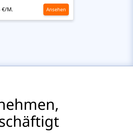
6 €/M.
10,6 €/M.
Ansehen
rnehmen,
schäftigt