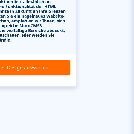
kt verliert allmählich an
Die Funktionalität der HTML-
nnte in Zukunft an ihre Grenzen
ten Sie ein nagelneues Website-
chen, empfehlen wir Ihnen, sich
angreiche MotoCMS3-
e vielfältige Bereiche abdeckt,
uschauen. Hier werden Sie
ündig!
es Design auswählen