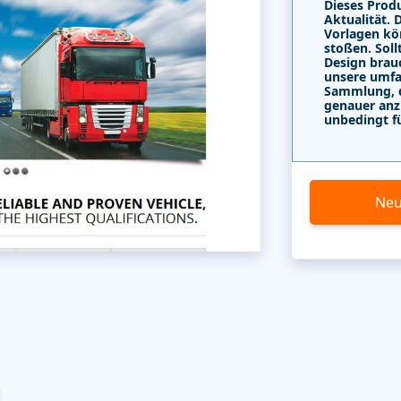
Dieses Produ
Aktualität. 
Vorlagen kö
stoßen. Soll
Design brau
unsere umf
Sammlung, di
genauer anz
unbedingt f
Neu