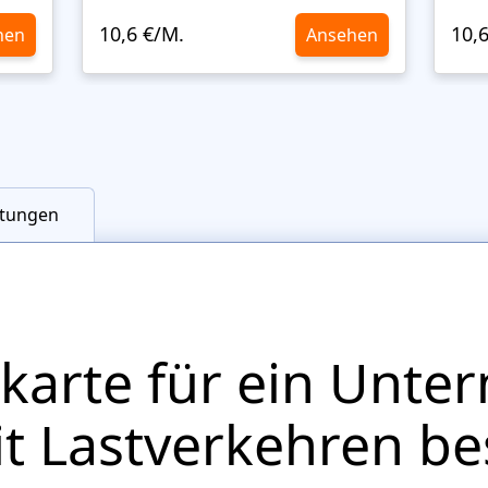
10,6 €/M.
10,
hen
Ansehen
tungen
karte für ein Unte
it Lastverkehren be