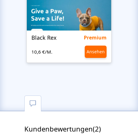
Black Rex
Premium
10,6 €/M.
Ansehen
10,6 €
Kundenbewertungen(2)