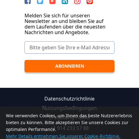
Melden Sie sich für unseren
Newsletter an und bleiben Sie auf
dem Laufenden über die neuesten
Nachrichten und Angebote.
Datenschutzrichtlinie
Nutzungsbedingungen
Wie verwenden Cookies, um Ihnen das beste Nutzererlebnis
Erstattung Politik
bieten zu können. Bitte akzeptieren Sie unsere Cookies zur
+1 914 233 57 88
optimalen Performance.
Mehr Details entnehmen Sie unserer Cookie-Richtlinie.