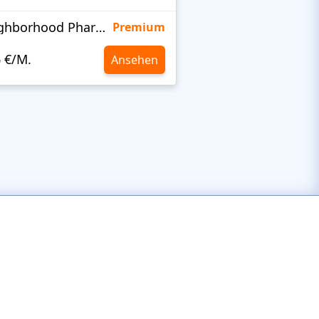
Neighborhood Pharmacy
KidsHealth
Premium
6 €/M.
10,6 €/M.
Ansehen