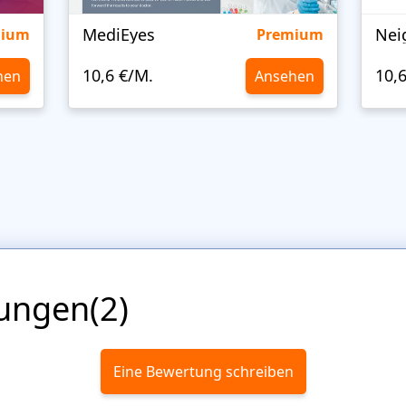
MediEyes
mium
Premium
10,6 €/M.
10,
hen
Ansehen
ungen(2)
Eine Bewertung schreiben