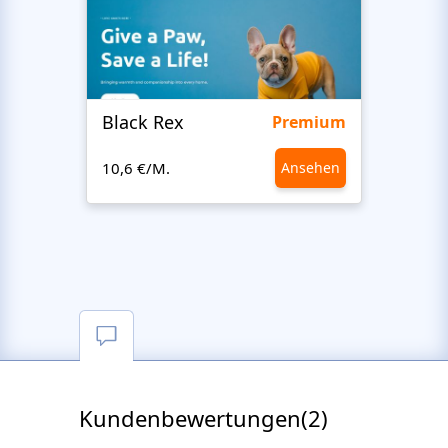
Black Rex
Premium
10,6 €/M.
Ansehen
10,6 €
Kundenbewertungen(2)