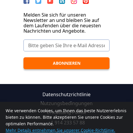
Melden Sie sich für unseren
Newsletter an und bleiben Sie auf
dem Laufenden über die neuesten
Nachrichten und Angebote.
Datenschutzrichtlinie
Nutzungsbedingungen
Wie verwenden Cookies, um Ihnen das beste Nutzererlebnis
Erstattung Politik
bieten zu können. Bitte akzeptieren Sie unsere Cookies zur
+1 914 233 57 88
optimalen Performance.
Mehr Details entnehmen Sie unserer Cookie-Richtlinie.