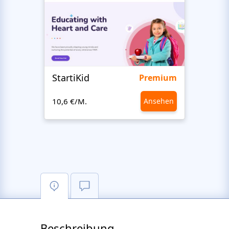
StartiKid
SayH
Premium
10,6 €/M.
Ansehen
10,6 €
Beschreibung