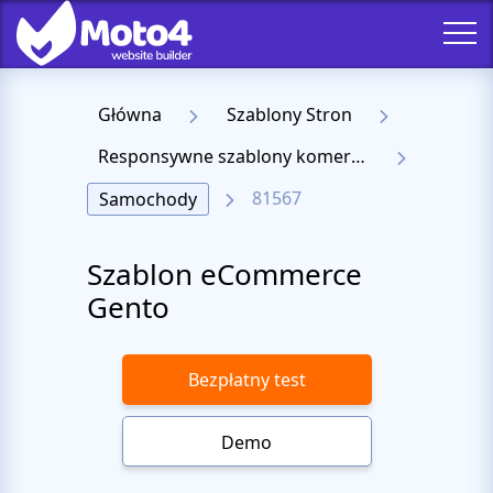
Główna
Szablony Stron
Responsywne szablony komercyjne
81567
Samochody
Szablon eCommerce
Gento
Bezpłatny test
Demo