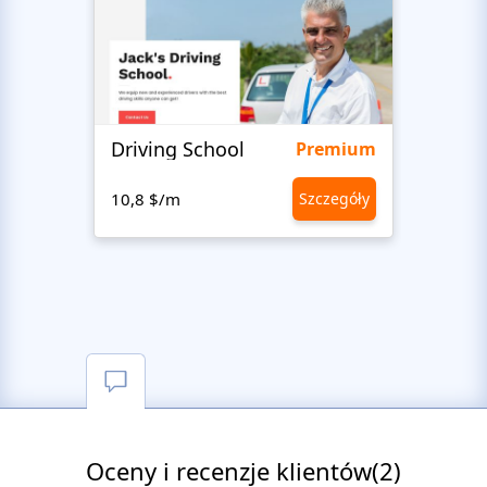
Driving School
Class
Premium
10,8 $/m
Szczegóły
10,8 
Oceny i recenzje klientów(2)