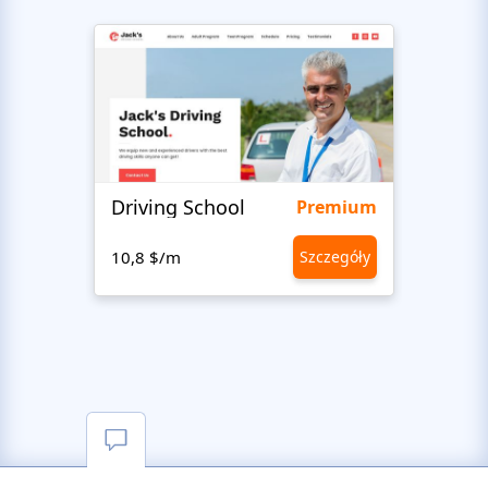
Driving School
Class
Premium
10,8 $/m
Szczegóły
10,8 