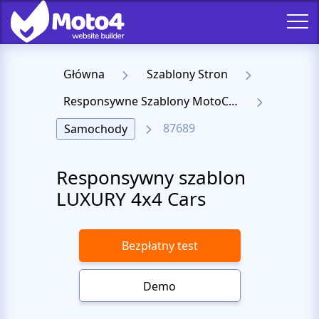
Główna
Szablony Stron
Responsywne Szablony MotoCMS 3
87689
Samochody
Responsywny szablon
LUXURY 4х4 Cars
Bezpłatny test
Demo