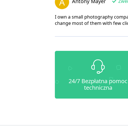
A
Antony Mayer
Zwer
I own a small photography company 
change most of them with few cli
24/7 Bezpłatna pomoc
techniczna