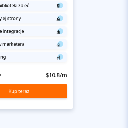
iblioteki zdjęć
lej strony
integracje
y marketera
ing
y
$10.8/m
Kup teraz