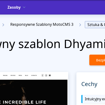
Zasoby
Responsywne Szablony MotoCMS 3
Sztuka & 
ny szablon Dhyami
Bezpł
Cechy
Intuicyjny e