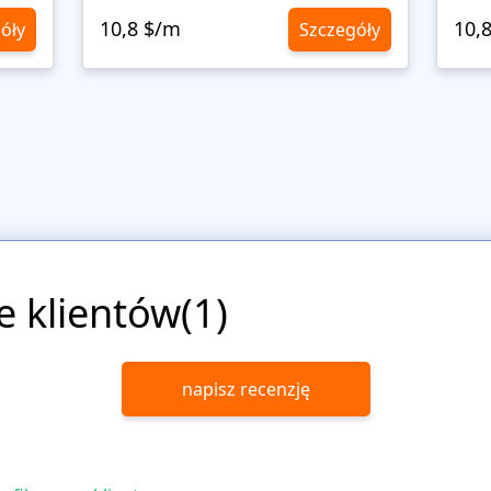
10,8 $/m
10,
óły
Szczegóły
e klientów(1)
napisz recenzję