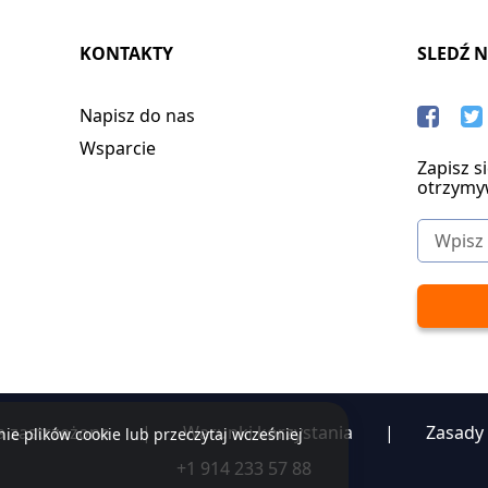
KONTAKTY
SLEDŹ 
Napisz do nas
Wsparcie
Zapisz s
otrzymy
a zastrzeżone
|
Warunki korzystania
|
Zasady
ie plików cookie lub przeczytaj wcześniej
+1 914 233 57 88