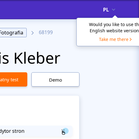
PL
Would you like to use t
English website version
68199
Fotografia
Take me there
s Kleber
atny test
Demo
dytor stron