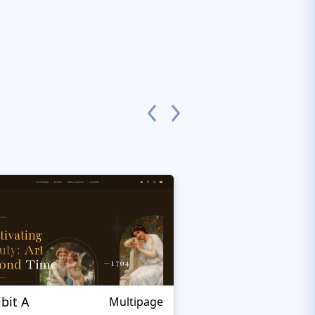
ibit A
Elza
Multipage