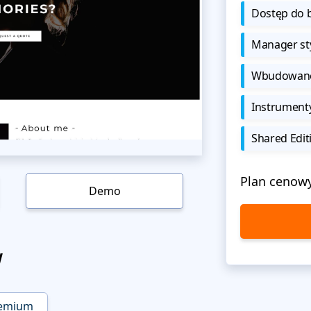
Dostęp do b
Manager sty
Wbudowane 
Instrument
Shared Edit
Plan cenow
Demo
w
emium