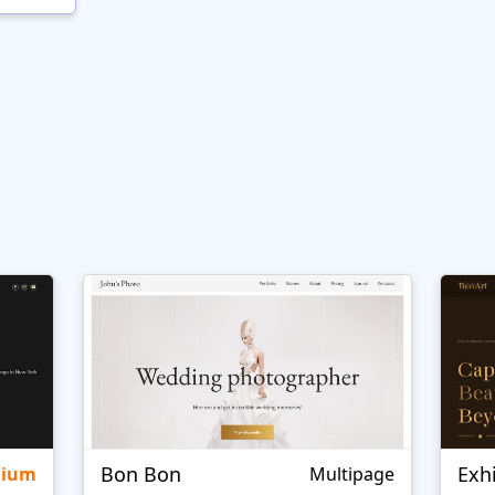
Bon Bon
Exh
mium
Multipage