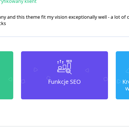
yfikowany klient
and this theme fit my vision exceptionally well - a lot of 
cks
Funkcje SEO
Kr
w