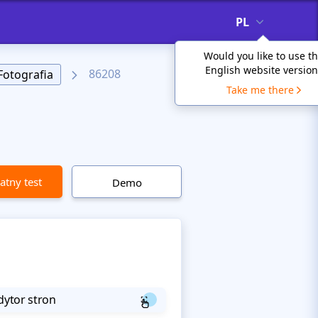
PL
Would you like to use t
English website version
86208
Fotografia
Take me there
atny test
Demo
dytor stron