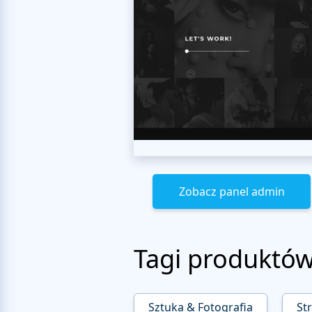
Zobacz panel admin
Tagi produktó
Sztuka & Fotografia
St