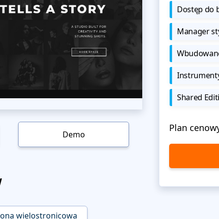
Dostęp do b
Manager sty
Wbudowane 
Instrument
Shared Edit
Plan cenow
Demo
w
rona wielostronicowa