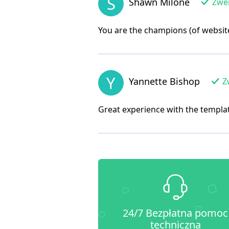
S
Shawn Milone
Zwer
You are the champions (of website
Y
Yannette Bishop
Zw
Great experience with the templat
24/7 Bezpłatna pomoc
techniczna