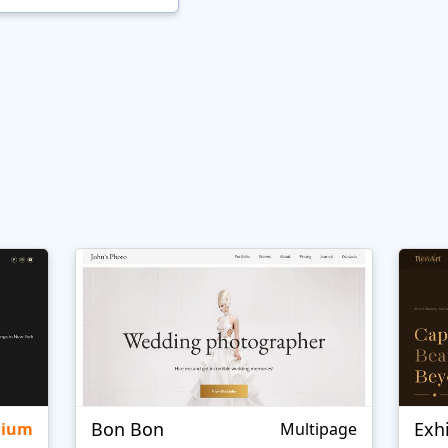
Bon Bon
Exh
mium
Multipage