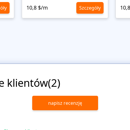
10,8 $/m
10,
óły
Szczegóły
e klientów(2)
napisz recenzję