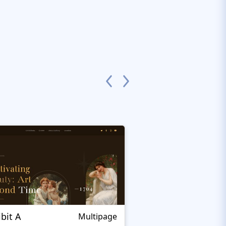
ibit A
Elza
Multipage