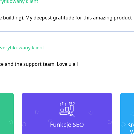
yfikowany klient
 building). My deepest gratitude for this amazing product
eryfikowany klient
e and the support team! Love u all
Funkcje SEO
Kr
w