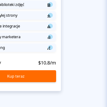
iblioteki zdjęć
lej strony
integracje
y marketera
ing
y
$10.8/m
Kup teraz