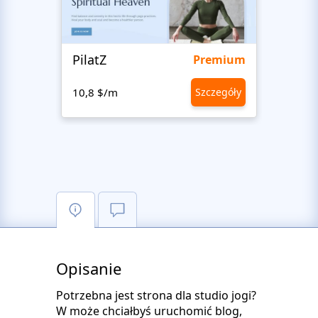
PilatZ
Ches
Premium
10,8 $/m
Szczegóły
10,8 
Opisanie
Potrzebna jest strona dla studio jogi?
W może chciałbyś uruchomić blog,