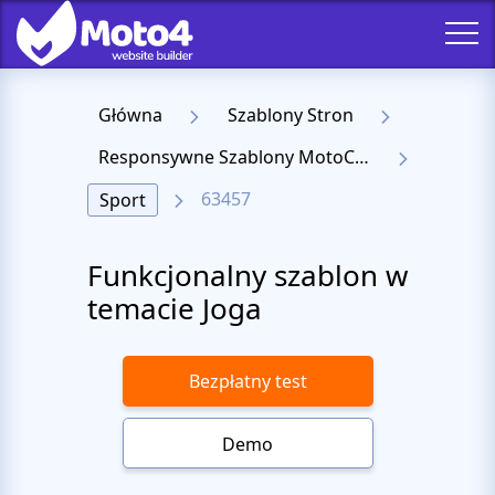
Główna
Szablony Stron
Responsywne Szablony MotoCMS 3
63457
Sport
Funkcjonalny szablon w
temacie Joga
Bezpłatny test
Demo