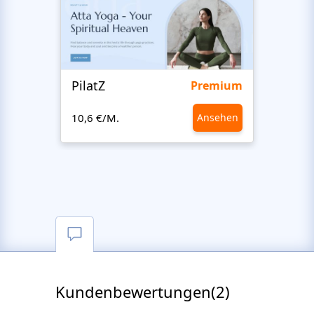
PilatZ
Ches
Premium
10,6 €/M.
Ansehen
10,6 €
Kundenbewertungen(2)