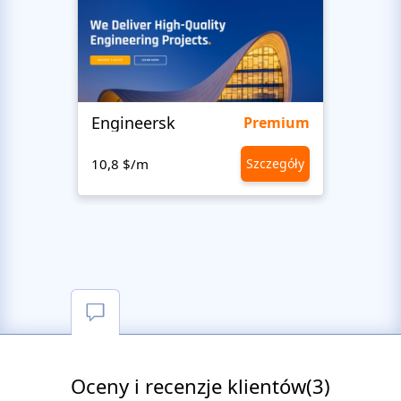
Engineersk
Move
Premium
10,8 $/m
Szczegóły
10,8 
Oceny i recenzje klientów(3)