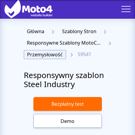
Główna
Szablony Stron
Responsywne Szablony MotoCMS 3
59541
Przemysłowość
Responsywny szablon
Steel Industry
Bezpłatny test
Demo