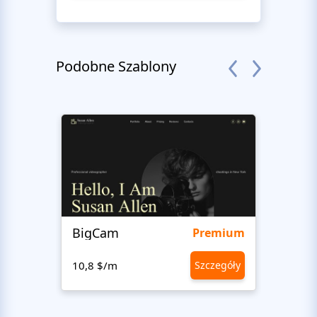
Podobne Szablony
BigCam
Bon 
Premium
10,8 $/m
Szczegóły
10,8 