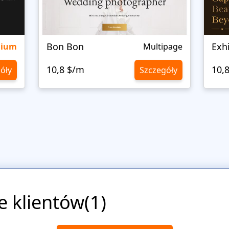
Bon Bon
Exh
mium
Multipage
10,8 $/m
10,
óły
Szczegóły
e klientów(1)