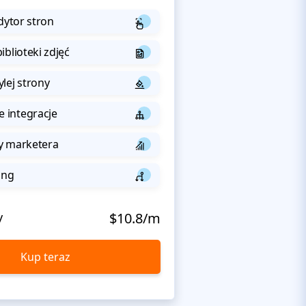
dytor stron
iblioteki zdjęć
lej strony
integracje
y marketera
ing
y
$10.8/m
Kup teraz