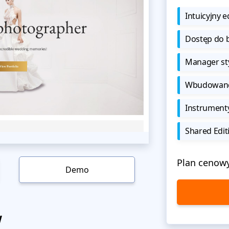
Intuicyjny e
Dostęp do b
Manager sty
Wbudowane 
Instrument
Shared Edit
Plan cenow
Demo
w