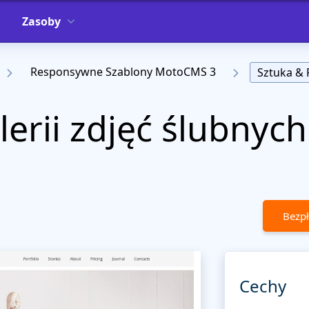
Zasoby
Responsywne Szablony MotoCMS 3
Sztuka & 
erii zdjęć ślubnych
Bezpł
Cechy