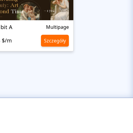
ibit A
Elza
Multipage
8 $/m
10,8 $/m
Szczegóły