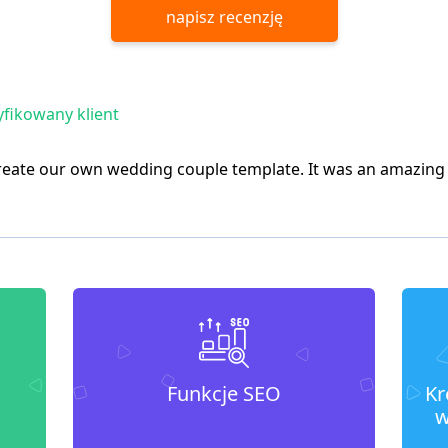
napisz recenzję
fikowany klient
eate our own wedding couple template. It was an amazing
Funkcje SEO
Kr
w