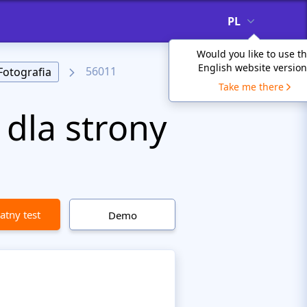
PL
Would you like to use t
English website version
56011
Fotografia
Take me there
 dla strony
atny test
Demo