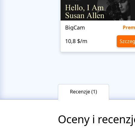
BigCam
Pre
10,8 $/m
Szczeg
Recenzje (1)
Oceny i recenzj