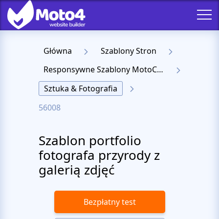
Główna
Szablony Stron
Responsywne Szablony MotoCMS 3
Sztuka & Fotografia
56008
Szablon portfolio
fotografa przyrody z
galerią zdjęć
Bezpłatny test