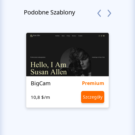
Podobne Szablony
BigCam
Bon 
Premium
10,8 $/m
Szczegóły
10,8 