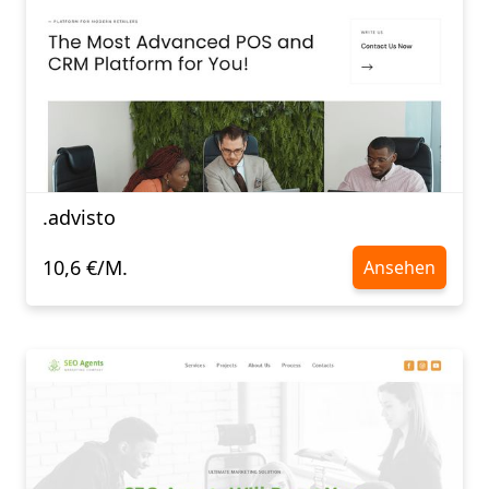
.advisto
10,6 €/M.
Ansehen