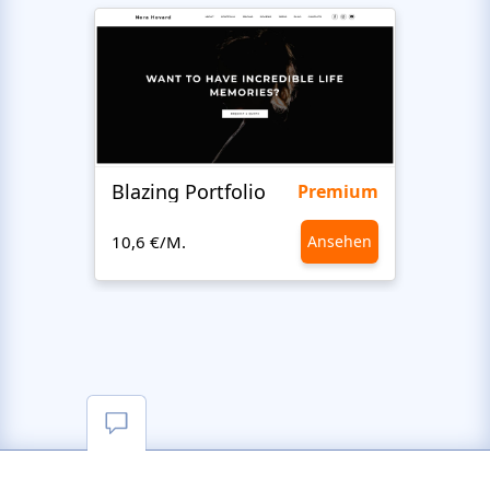
Blazing Portfolio
Staff
Premium
10,6 €/M.
Ansehen
10,6 €