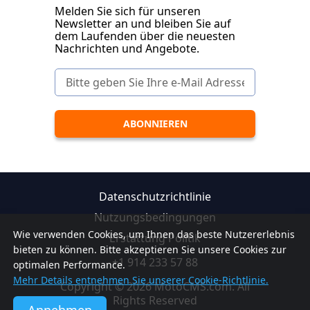
Melden Sie sich für unseren
Newsletter an und bleiben Sie auf
dem Laufenden über die neuesten
Nachrichten und Angebote.
Datenschutzrichtlinie
Nutzungsbedingungen
Wie verwenden Cookies, um Ihnen das beste Nutzererlebnis
Erstattung Politik
bieten zu können. Bitte akzeptieren Sie unsere Cookies zur
+1 914 233 57 88
optimalen Performance.
Mehr Details entnehmen Sie unserer Cookie-Richtlinie.
Copyright © 2026 MotoCMS.com. All
Rights Reserved