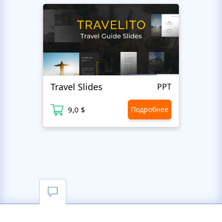
Travel Slides
Busin
PPT
9,0 $
Подробнее
9