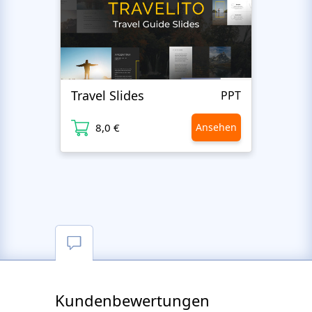
Travel Slides
Busin
PPT
8,0 €
Ansehen
8
Kundenbewertungen