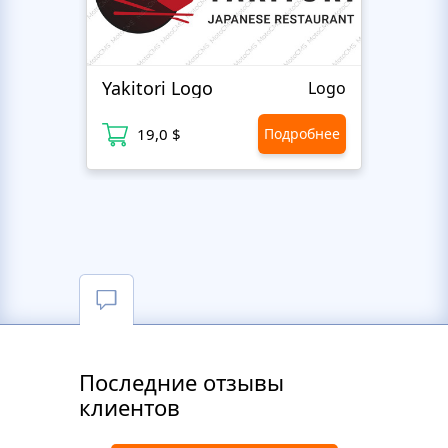
Yakitori Logo
Eyela
Logo
19,0 $
Подробнее
1
Последние отзывы
клиентов