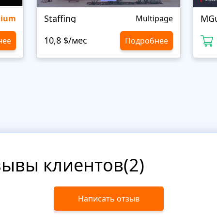
Staffing
MGu
mium
Multipage
10,8 $/мес
нее
Подробнее
зывы клиентов(2)
Написать отзыв