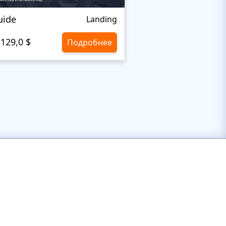
ide
NYC's
Landing
129,0 $
10,8 $/мес
Подробнее