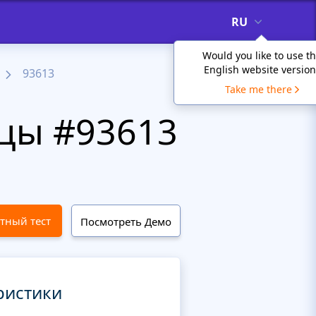
RU
Would you like to use t
English website version
93613
Take me there
цы #93613
тный тест
Посмотреть Демо
ристики