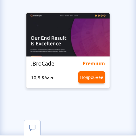
.BroCade
Katie
Premium
10,8 $/мес
Подробнее
1