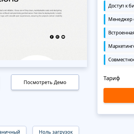
Доступ к б
Менеджер 
Встроенна
Маркетинг
Совместно
Тариф
Посмотреть Демо
аничный
Ноль загрузок