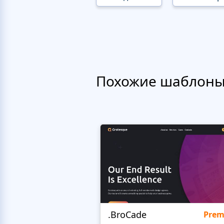
Похожие шаблон
.BroCade
Pre