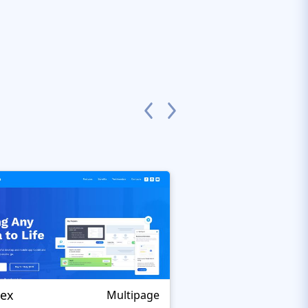
jex
Wierden
Multipage