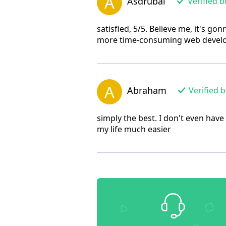
A
Asdrubal
Verified b
satisfied, 5/5. Believe me, it's go
more time-consuming web develo
A
Abraham
Verified 
simply the best. I don't even have
my life much easier