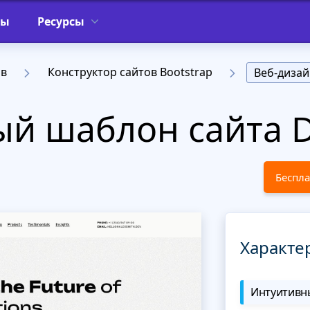
фы
Ресурсы
ов
Конструктор сайтов Bootstrap
Веб-дизай
й шаблон сайта D
Беспла
Характе
Интуитивны