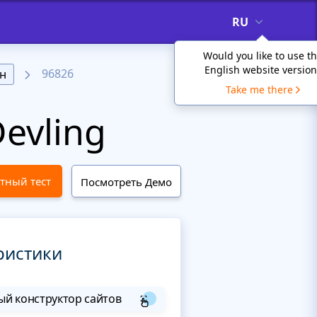
RU
Would you like to use t
English website version
96826
н
Take me there
evling
тный тест
Посмотреть Демо
ристики
й конструктор сайтов