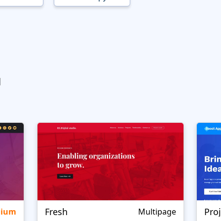
ы
Fresh
Pro
mium
Multipage