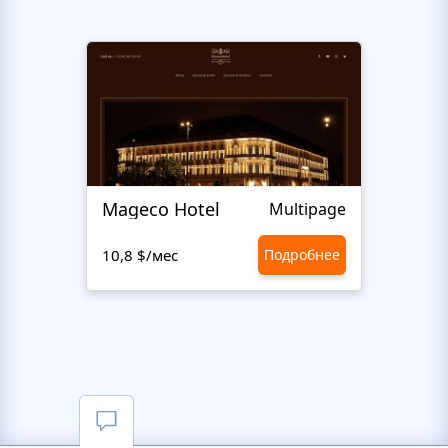
Mageco Hotel
Multipage
10,8 $/мес
Подробнее
10,8 $