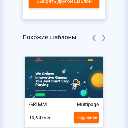
Выбрать другой шаблон
Похожие шаблоны
GRIMM
Fun P
Multipage
10,8 $/мес
Подробнее
10,8 $