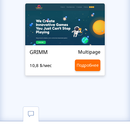
GRIMM
Fun P
Multipage
10,8 $/мес
Подробнее
10,8 $