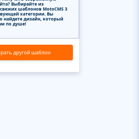
айта? Выбирайте из
 свежих шаблонов MotoCMS 3
твующей категории. Вы
о найдете дизайн, который
ам по душе!
рать другой шаблон