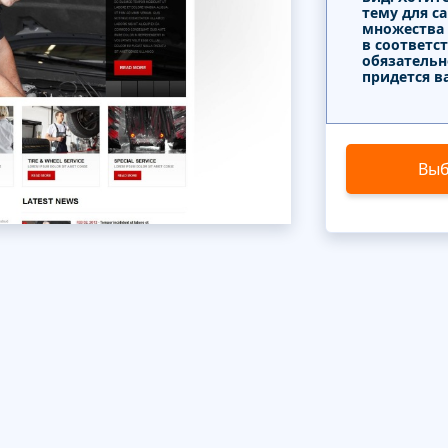
тему для с
множества
в соответс
обязательн
придется в
Выб