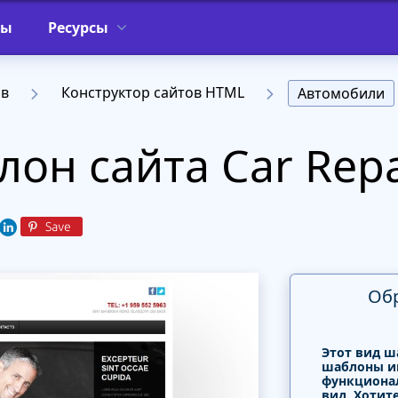
фы
Ресурсы
ов
Конструктор сайтов HTML
Автомобили
он сайта Car Repai
Об
Этот вид ш
шаблоны и
функциона
вид. Хотит