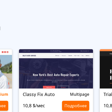
ы
Classy Fix Auto
Tri
mium
Multipage
10,8 $/мес
10,
нее
Подробнее