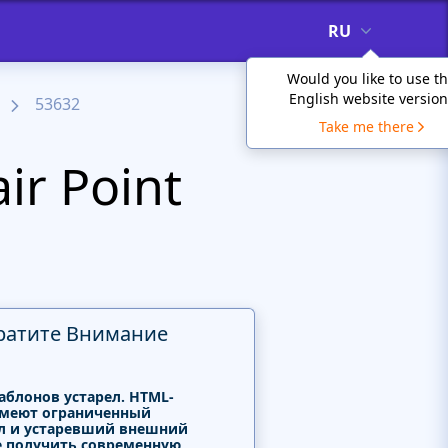
RU
Would you like to use t
English website version
53632
Take me there
r Point
ратите Внимание
аблонов устарел. HTML-
меют ограниченный
л и устаревший внешний
е получить современную