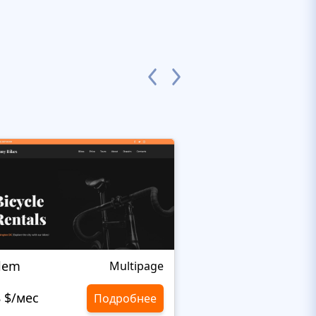
alem
Fraks
Multipage
8 $/мес
10,8 $/мес
Подробнее