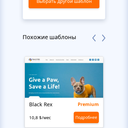
Выбрать другой шаблон
Похожие шаблоны
Black Rex
Premium
10,8 $/мес
Подробнее
10,8 $