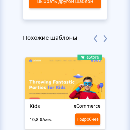
Выбрать другой шаблон
Похожие шаблоны
eStore
Kids
Start
eCommerce
10,8 $/мес
Подробнее
10,8 $