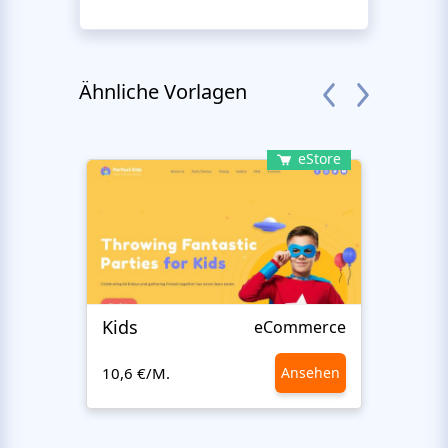
Ähnliche Vorlagen
eStore
Kids
Start
eCommerce
10,6 €/M.
Ansehen
10,6 €