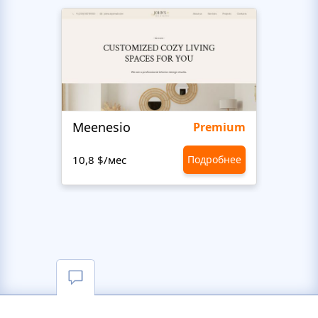
Meenesio
Abun
Premium
10,8 $/мес
Подробнее
10,8 $