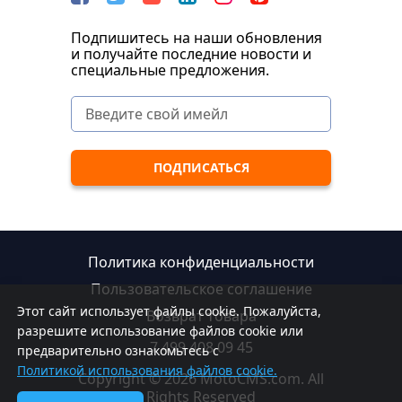
Подпишитесь на наши обновления
и получайте последние новости и
специальные предложения.
Политика конфиденциальности
Пользовательское соглашение
Этот сайт использует файлы cookie. Пожалуйста,
Возврат товара
разрешите использование файлов cookie или
7 499 408 09 45
предварительно ознакомьтесь с
Политикой использования файлов cookie.
Copyright © 2026 MotoCMS.com. All
Rights Reserved