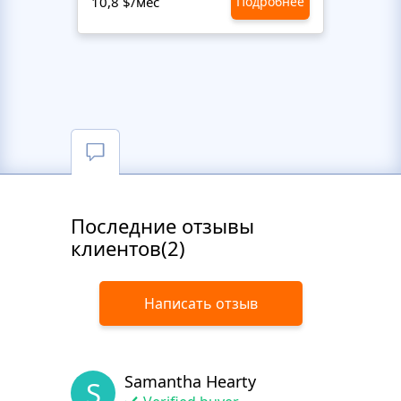
10,8 $/мес
Подробнее
10,8 $
Последние отзывы
клиентов(2)
Написать отзыв
Samantha Hearty
S