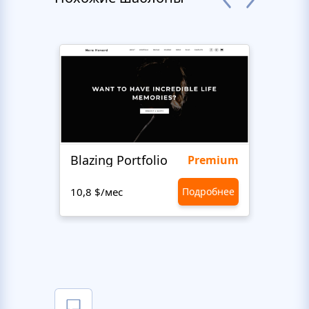
Blazing Portfolio
Staff
Premium
10,8 $/мес
Подробнее
10,8 $