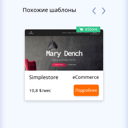
Похожие шаблоны
eStore
Simplestore
Sofin
eCommerce
10,8 $/мес
Подробнее
10,8 $