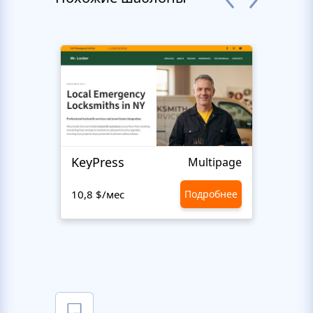
KeyPress
Multipage
10,8 $/мес
Подробнее
10,8 $