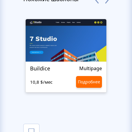
Buildice
Hen
Multipage
10,8 $/мес
Подробнее
10,8 $