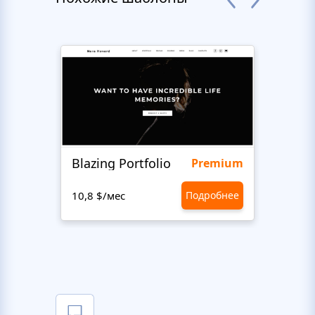
Blazing Portfolio
Staff
Premium
10,8 $/мес
Подробнее
10,8 $