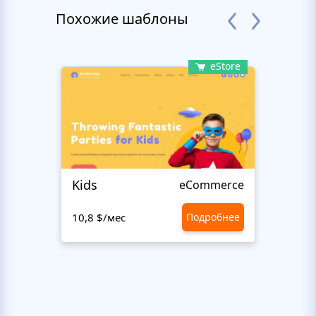
Похожие шаблоны
eStore
Kids
Start
eCommerce
10,8 $/мес
Подробнее
10,8 $