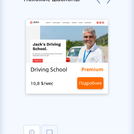
Driving School
Class
Premium
10,8 $/мес
Подробнее
10,8 $