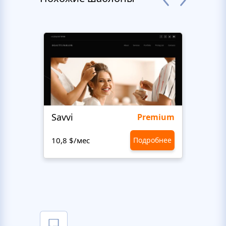
Savvi
Step
Premium
10,8 $/мес
Подробнее
10,8 $