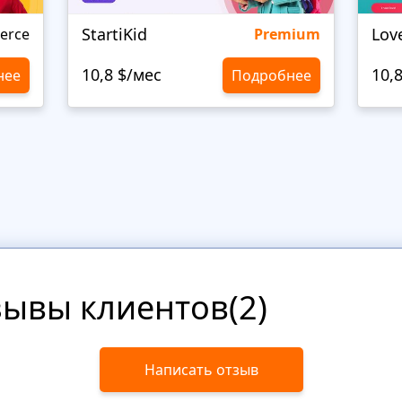
StartiKid
Lov
erce
Premium
10,8 $/мес
10,
нее
Подробнее
зывы клиентов(2)
Написать отзыв