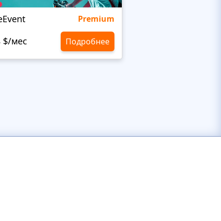
eEvent
Kidbaz
Premium
8 $/мес
10,8 $/мес
Подробнее