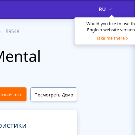
RU
Would you like to use t
English website version
59548
Take me there
ental
тный тест
Посмотреть Демо
ристики