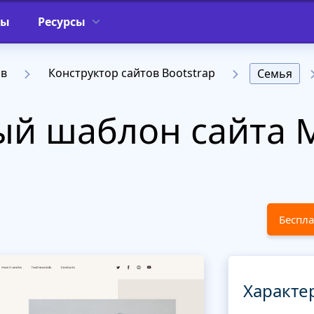
фы
Ресурсы
ов
Конструктор сайтов Bootstrap
Семья
й шаблон сайта M
Беспла
Характе