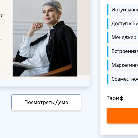
Интуитивны
Доступ к б
Менеджер 
Встроенна
Маркетинг
Совместно
Тариф
Посмотреть Демо