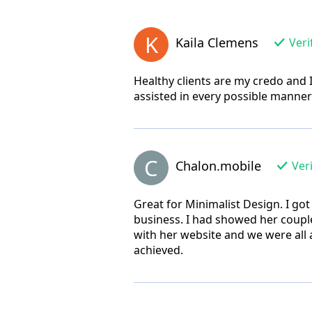
K
Kaila Clemens
Veri
Healthy clients are my credo and
assisted in every possible manner
C
Chalon.mobile
Veri
Great for Minimalist Design. I got
business. I had showed her couple
with her website and we were al
achieved.