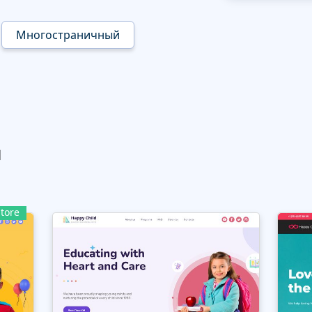
Многостраничный
ы
tore