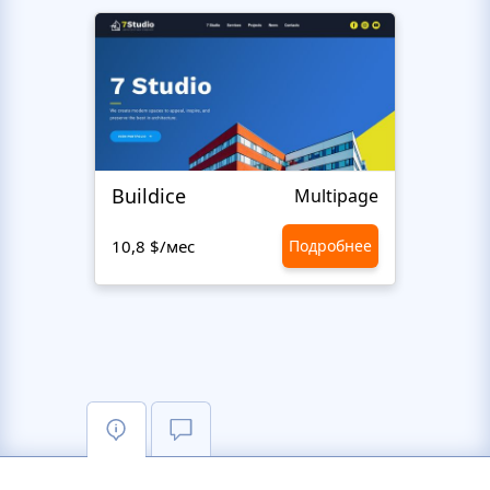
Buildice
Hen
Multipage
10,8 $/мес
Подробнее
10,8 $