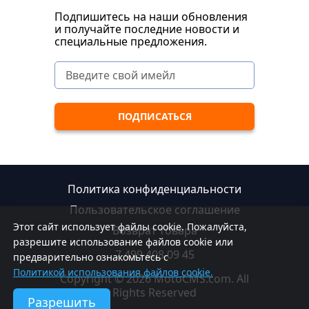
Подпишитесь на наши обновления
и получайте последние новости и
специальные предложения.
Политика конфиденциальности
Пользовательское соглашение
Этот сайт использует файлы cookie. Пожалуйста,
Возврат товара
разрешите использование файлов cookie или
7 499 408 09 45
предварительно ознакомьтесь с
Политикой использования файлов cookie.
Copyright © 2026 MotoCMS.com. All
Rights Reserved
Разрешить