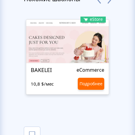
eStore
BAKELEI
Craft
eCommerce
10,8 $/мес
Подробнее
10,8 $