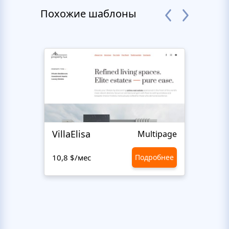
Похожие шаблоны
VillaElisa
Realt
Multipage
10,8 $/мес
Подробнее
10,8 $