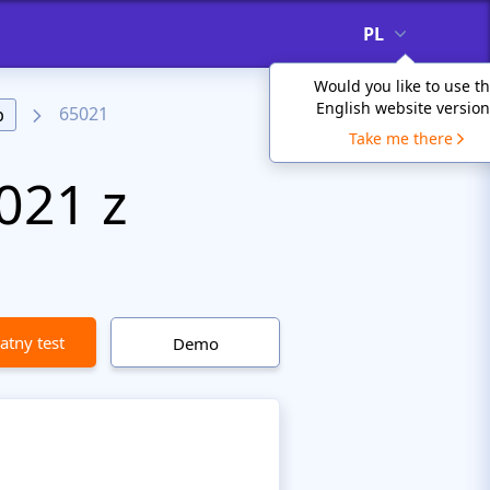
PL
Would you like to use t
English website version
65021
b
Take me there
021 z
atny test
Demo