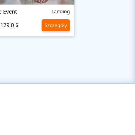
e Event
Bon Bon
Landing
129,0 $
10,8 $/m
Szczegóły