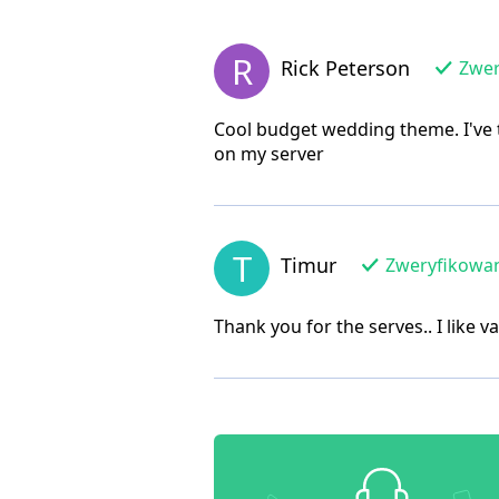
R
Rick Peterson
Zwer
Cool budget wedding theme. I've tri
on my server
T
Timur
Zweryfikowan
Thank you for the serves.. I like 