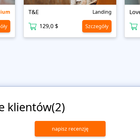
T&E
Lov
mium
Landing
129,0 $
óły
Szczegóły
e klientów(2)
napisz recenzję