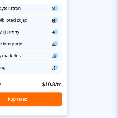
dytor stron
iblioteki zdjęć
lej strony
integracje
y marketera
ing
y
$10.8/m
Kup teraz