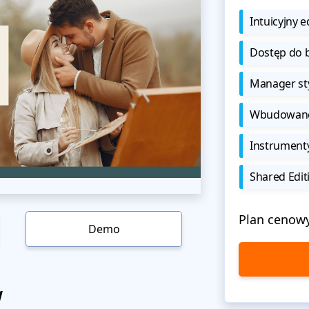
Intuicyjny e
Dostęp do b
Manager sty
Wbudowane 
Instrument
Shared Edit
Plan cenow
Demo
w