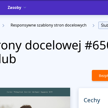
Zasoby
Responsywne szablony stron docelowych
Ślu
rony docelowej #65
lub
Bezpł
Cechy