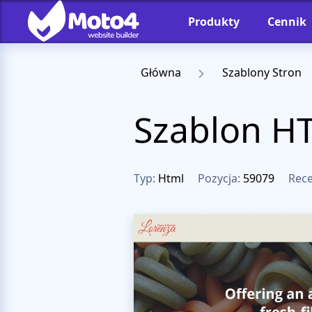
Produkty
Cennik
Główna
Szablony Stron
Szablon H
Typ:
Html
Pozycja:
59079
Rece