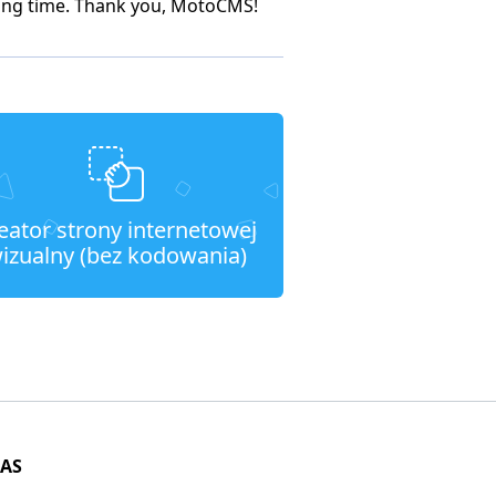
a long time. Thank you, MotoCMS!
eator strony internetowej
izualny (bez kodowania)
NAS