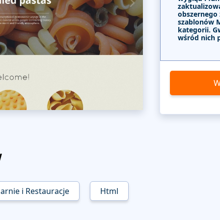
zaktualizow
obszernego
szablonów 
kategorii. G
wśród nich 
W
w
arnie i Restauracje
Html