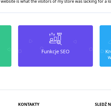
g website is what the visitors of my store was lacking for 
Funkcje SEO
Kr
w
KONTAKTY
SLEDŹ 