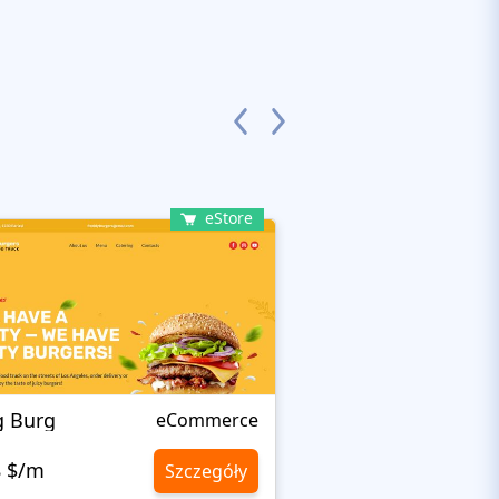
eStore
g Burg
BAKELEI
eCommerce
8 $/m
10,8 $/m
Szczegóły