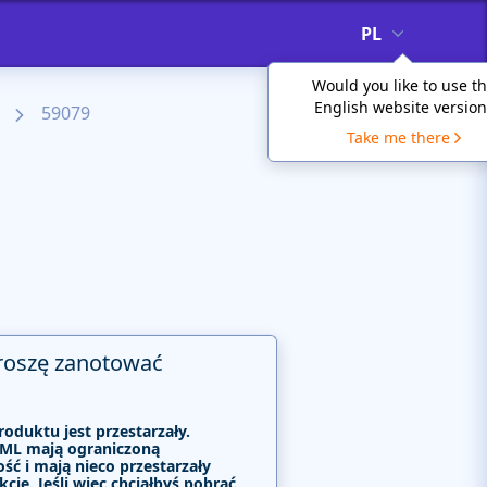
PL
Would you like to use t
English website version
59079
Take me there
roszę zanotować
roduktu jest przestarzały.
ML mają ograniczoną
ść i mają nieco przestarzały
kcje. Jeśli więc chciałbyś pobrać