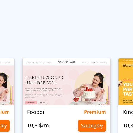
Fooddi
Kin
mium
Premium
10,8 $/m
10,
óły
Szczegóły