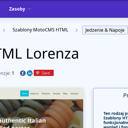
Zasoby
Szablony MotoCMS HTML
Jedzenie & Napoje
TML Lorenza
nzje:
1
P
Ten rodzaj p
Szablony HT
funkcjonalno
wygląd i fun